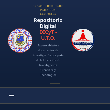
ESPACIO DEDICADO
PARA LOS
LECTORES
Repositorio
Digital
DICyT -
U.T.O.
Acceso abierto a
documentos de
investigación por parte
de la Dirección de
Investigación
Científica y
Tecnológica